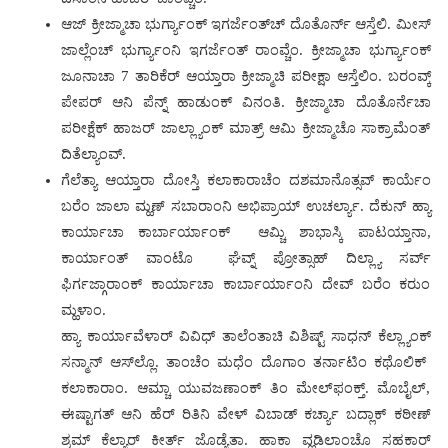
ಆಜ್ ಕ್ರೀಜ್ಮಾಚಾ ಭುರ್ಗ್ಯಾಂಕ್ ಇಗರ್ಜೆಂತ್‌ಚ್ ದೊತೊರ್ನ್ ಆಸ್ತೆಲಿ. ಮೀಸ್
ಜಾಲ್ಲೆಂಚ್ ಭುರ್ಗ್ಯಾಂನಿ ಇಗರ್ಜೆಂತ್‌ ರಾಂವ್ಚೆಂ. ಕ್ರೀಜ್ಮಾಚಾ ಭುರ್ಗ್ಯಾಂಕ್
ಜೂನಾಚಾ 7 ತಾರಿಕೆರ್ ಆಯ್ತಾರಾ ಕ್ರೀಜ್ಮಾಚಿ ಪರೀಕ್ಷಾ ಆಸ್ತೆಲಿಂ. ಬರಂವ್ಕ್
ಪೇಪರ್ ಆನಿ ಪೆನ್ನ್ ಹಾಡುಂಕ್ ವಿನಂತಿ. ಕ್ರೀಜ್ಮಾಚಾ ದೊತೊರ್ನೆಚಾ
ಪರೀಕ್ಷೆಕ್‌ ಹಾಜರ್ ಜಾಲ್ಲ್ಯಾಂಕ್ ಮಾತ್ರ್ ಆಮಿ ಕ್ರೀಜ್ಮಾಚೊ ಸಾಕ್ರಾಮೆಂತ್
ದಿತೆಲ್ಯಾಂವ್.
ಗೆಲೆತ್ಯಾ ಆಯ್ತಾರಾ ದೋಸ್ತಿ ಕಲಾಕಾರಾಚೆಂ ದಶಮಾನೊತ್ಸವ್ ಕಾರ್ಯೆಂ
ಬರೆಂ ಜಾಲಾ ಮ್ಹಣ್ ಸಬಾರಾಂನಿ ಅಭಿಪ್ರಾಯ್ ಉಚರ್ಲ್ಯಾ. ದೆಕುನ್ ಹ್ಯಾ
ಕಾರ್ಯಾಚಾ ಕಾರ್ಬಾರ್ಯಾಂಕ್‌ ಆಮ್ಚಿ ಶಾಭಾಸ್ಕಿ ಪಾಟಯ್ತಾನಾ,
ಕಾರ್ಯಾಂತ್ ವಾಂಟೊ ‌ ಘೆವ್ನ್‌ ಪ್ರೋತ್ಸಾಹ್ ದಿಲ್ಲ್ಯಾ ಸರ್ವ್
ಫಿರ್ಗಜ್ಗಾರಾಂಕ್ ಕಾರ್ಯಾಚಾ ಕಾರ್ಬಾರ್ಯಾಂನಿ ದೇವ್ ಬರೆಂ ಕರುಂ
ಮ್ಹಳಾಂ.
ಹ್ಯಾ ಕಾರ್ಯಾವೆಳಾರ್ ವಿವಿಧ್ ತಾಲೆಂತಾಚಿ ವಿಶಿಷ್ಟ್ ಸಾಧನ್ ಕೆಲ್ಲ್ಯಾಂಕ್
ಸನ್ಮಾನ್ ಆಸ್‌ಲ್ಲೊ. ತಾಂಚೆಂ ಮಧೆಂ ದೊಗಾಂ ತರ್ನಾಟಿಂ ಕಥೊಲಿಕ್‌
ಕಲಾಕಾರಾಂ. ಆಮ್ಚಾ ಯುವಜಣಾಂಕ್ ತಿಂ ಮೇಲ್‌ಫಂಕ್ತ್. ಮೊಬೈಲ್,
ಈಷ್ಟಾಗತ್ ಆನಿ ಹೆರ್ ರಿತಿನಿ ವೇಳ್ ವಿಬಾಡ್ ಕರ್ಚ್ಯಾ ಬದ್ಲಾಕ್ ಕಠೀಣ್
ಶ್ರಮ್ ಕೆಲ್ಯಾರ್ ಕೀರ್ತ್ ಜೊಡ್ಯೆತಾ. ಹಾಕಾ ವ್ಹಡಿಲಾಂಚೊ ಸಹಕಾರ್